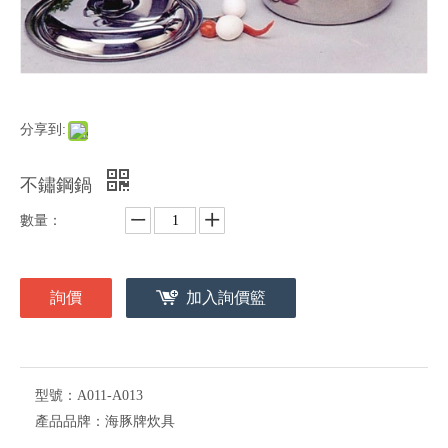
分享到:
不鏽鋼鍋
數量：
詢價
加入詢價籃
型號：
A011-A013
產品品牌：
海豚牌炊具