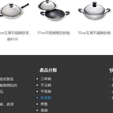
0cm五層不鏽鋼炒菜
37cm不銹鋼雕刻炒鍋
32cm五層不鏽鋼炒鍋
鍋#316
產品分類
三杯鍋
造的製造
不沾鍋
服務體貼的
平底鍋
品。
炒菜鍋
烤盤
鍋，易潔
蒸鍋