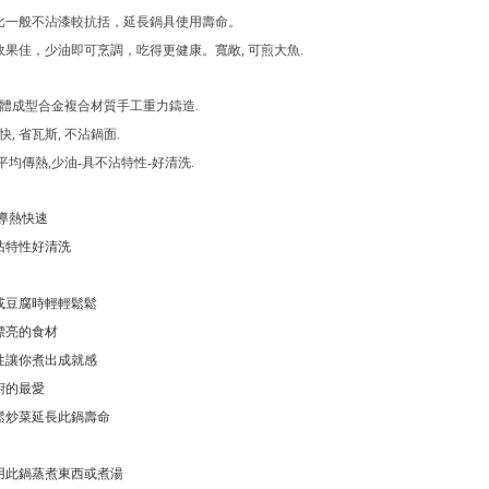
比一般不沾漆較抗括，延長鍋具使用壽命。
效果佳，少油即可烹調，吃得更健康。寬敞, 可煎大魚.
體成型合金複合材質手工重力鑄造.
快, 省瓦斯, 不沾鍋面.
平均傳熱,少油-具不沾特性-好清洗.
導熱快速
沾特性好清洗
或豆腐時輕輕鬆鬆
漂亮的食材
性讓你煮出成就感
廚的最愛
鬆炒菜延長此鍋壽命
用此鍋蒸煮東西或煮湯