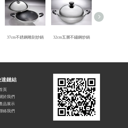
37cm不銹鋼雕刻炒鍋
32cm五層不鏽鋼炒鍋
39cm陶瓷不沾
快速鏈結
首頁
關於我們
產品展示
聯絡我們