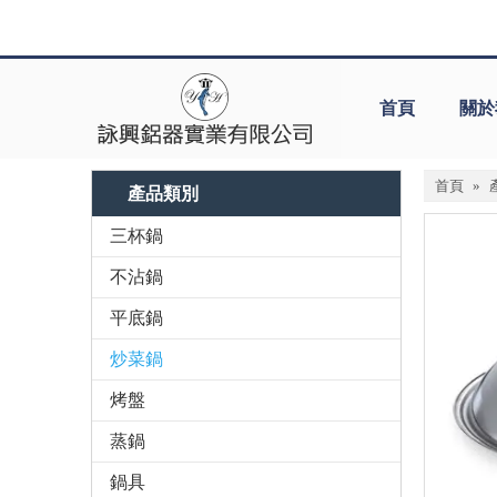
首頁
關於
首頁
»
產品類別
三杯鍋
不沾鍋
平底鍋
炒菜鍋
烤盤
蒸鍋
鍋具