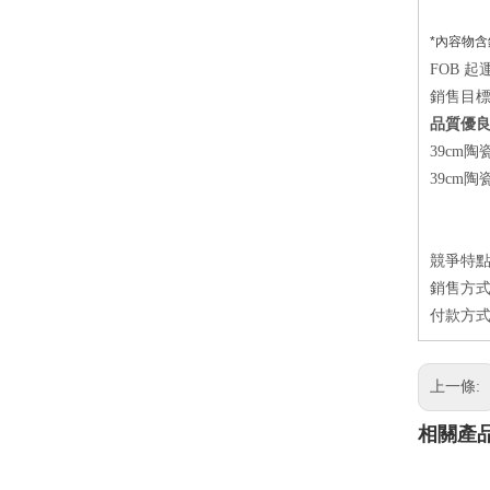
*內容物含
FOB 
銷售目
品質優
39cm
39cm
競爭特點
銷售方式：
付款方式
上一條:
相關產