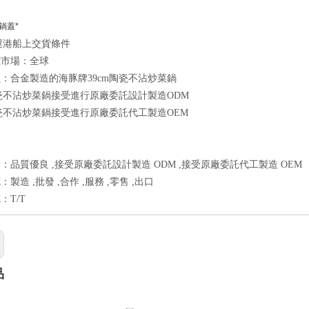
鍋蓋*
起運港船上交貨條件
標市場：全球
良
：合金製造的海豚牌39cm陶瓷不沾炒菜鍋
陶瓷不沾炒菜鍋接受進行原廠委託設計製造ODM
陶瓷不沾炒菜鍋接受進行原廠委託代工製造OEM
：品質優良 ,接受原廠委託設計製造 ODM ,接受原廠委託代工製造 OEM
製造 ,批發 ,合作 ,服務 ,零售 ,出口
：T/T
品