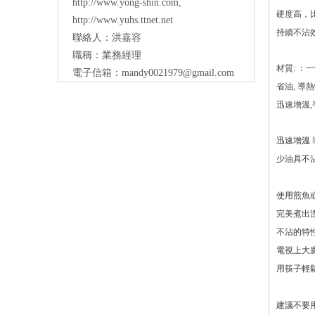
http://www.yong-shin.com
,
硬度高，
http://www.yuhs.ttnet.net
持續不沾
聯絡人：洪嘉容
職稱：業務經理
材質:
：一
電子信箱：
mandy0021979@gmail.com
省油, 導熱
迅速增溫,
迅速增溫 
少油具不
使用煎魚
完美煮出
不沾的特
電視上大
用筷子輕
建議不要