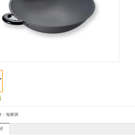
牌：
海豚牌
述