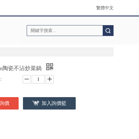
繁體中文
搜索
cm陶瓷不沾炒菜鍋
：
詢價
加入詢價籃