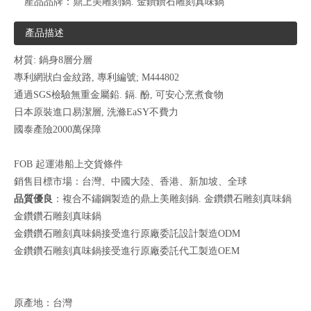
產品品牌：
鼎上美雕刻鍋. 金鑽鑽石雕刻真味鍋
產品描述
材質: 鍋身8層分層
專利網狀白金紋路, 專利編號; M444802
通過SGS檢驗無重金屬鉛. 鎘. 酚, 可安心烹煮食物
日本原裝進口易潔層, 洗滌EaSY不費力
國泰產險2000萬保障
FOB 起運港船上交貨條件
銷售目標市場：台灣、中國大陸、香港、新加坡、全球
品質優良
：複合不鏽鋼製造的鼎上美雕刻鍋. 金鑽鑽石雕刻真味鍋
金鑽鑽石雕刻真味鍋
金鑽鑽石雕刻真味鍋接受進行原廠委託設計製造ODM
金鑽鑽石雕刻真味鍋接受進行原廠委託代工製造OEM
原產地：台灣