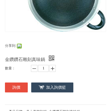
分享到:
金鑽鑽石雕刻真味鍋
數量：
詢價
加入詢價籃