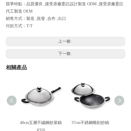
競爭特點：品質優良 ,接受原廠委託設計製造 ODM ,接受原廠委託
代工製造 OEM
銷售方式：製造 ,批發 ,合作 ,出口
付款方式：T/T
上一條:
下一條:
相關產品
40cm五層不鏽鋼炒菜鍋
37cm不銹鋼雕刻炒鍋
32
#316