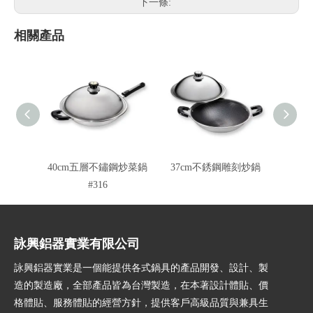
下一條:
相關產品
40cm五層不鏽鋼炒菜鍋
37cm不銹鋼雕刻炒鍋
32
#316
詠興鋁器實業有限公司
詠興鋁器實業是一個能提供各式鍋具的產品開發、設計、製
造的製造廠，全部產品皆為台灣製造，在本著設計體貼、價
格體貼、服務體貼的經營方針，提供客戶高級品質與兼具生