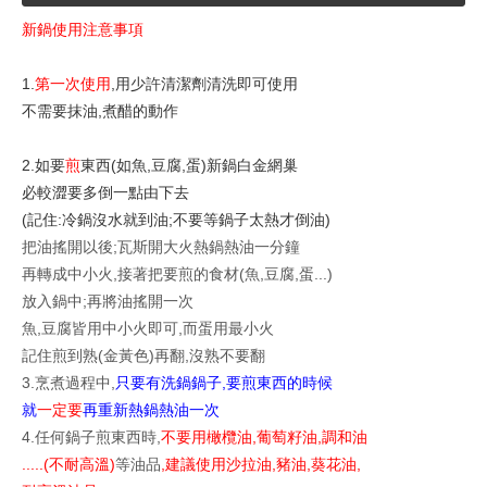
新鍋使用注意事項
1.
第一次使用
,用少許清潔劑清洗即可使用
不需要抹油,煮醋的動作
2.如要
煎
東西(如魚,豆腐,蛋)新鍋白金網巢
必較澀要多倒一點由下去
(記住:冷鍋沒水就到油;不要等鍋子太熱才倒油)
把油搖開以後;瓦斯開大火熱鍋熱油一分鐘
再轉成中小火,接著把要煎的食材(魚,豆腐,蛋...)
放入鍋中;再將油搖開一次
魚,豆腐皆用中小火即可,而蛋用最小火
記住煎到熟(金黃色)再翻,沒熟不要翻
3.烹煮過程中,
只要有洗鍋鍋子,要煎東西的時候
就
一定要
再重新熱鍋熱油一次
4.任何鍋子煎東西時,
不要用橄欖油,葡萄籽油,調和油
.....(不耐高溫)
等油品
,建議使用沙拉油,豬油,葵花油,