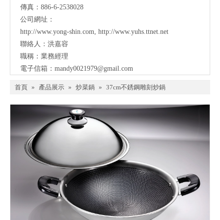
傳真：886-6-2538028
公司網址：
http://www.yong-shin.com
,
http://www.yuhs.ttnet.net
聯絡人：洪嘉容
職稱：業務經理
電子信箱：
mandy0021979@gmail.com
首頁
»
產品展示
»
炒菜鍋
»
37cm不銹鋼雕刻炒鍋