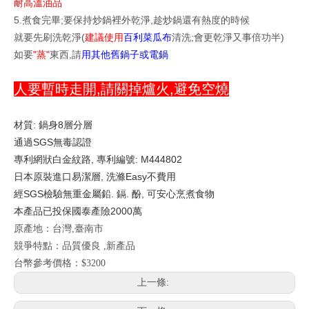
耐高溫油品
5.煮食完畢;要保持炒鍋裡外乾淨,趁炒鍋還有熱度的時候
就要先刷洗乾淨(
建議使用
百利菜瓜布
清洗;會更乾淨又事倍功半)
如要
"蒸"
東西,請
用其他舊鍋子或電鍋
人要暫時走開,請關掉爐火,避免空燒
材質: 鍋身8層分層
通過SGS無毒認證
專利網狀白金紋路, 專利編號: M444802
日本原裝進口易潔層, 洗滌Easy不費用
經SGS檢驗無重金屬鉛. 鎘. 酚, 可安心烹煮食物
本產品已投保國泰產險2000萬
原產地：台灣,臺南市
競爭特點：品質優良 ,新產品
台幣參考價格：$3200
上一條: