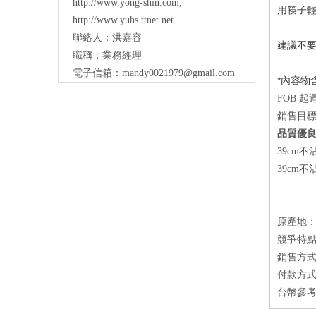
http://www.yong-shin.com
,
用筷子
http://www.yuhs.ttnet.net
聯絡人：洪嘉容
建議不
職稱：業務經理
電子信箱：
mandy0021979@gmail.com
*內容物
FOB 
銷售目
品質優
39cm
39cm
原產地
競爭特點
銷售方式：
付款方式
台幣參考