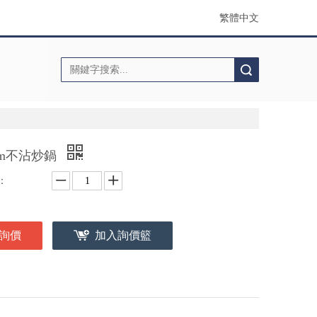
繁體中文
搜索
cm不沾炒鍋
：
詢價
加入詢價籃