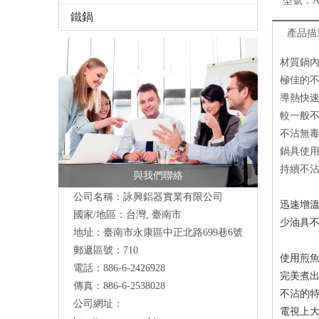
型號：
A
鐵鍋
產品描
材質鍋
極佳的
導熱快
較一般
不沾無
鍋具使
持續不
與我們聯絡
公司名稱：詠興鋁器實業有限公司
迅速增溫
國家/地區：台灣, 臺南市
少油具
地址：
臺南市永康區中正北路699巷6號
郵遞區號：710
使用煎
電話：886-6-2426928
完美煮
傳真：886-6-2538028
不沾的
公司網址：
電視上