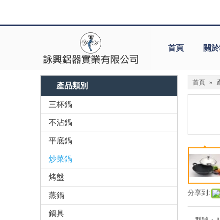
首頁
關於
首頁
»
產品類別
三杯鍋
不沾鍋
平底鍋
炒菜鍋
烤盤
分享到:
蒸鍋
鍋具