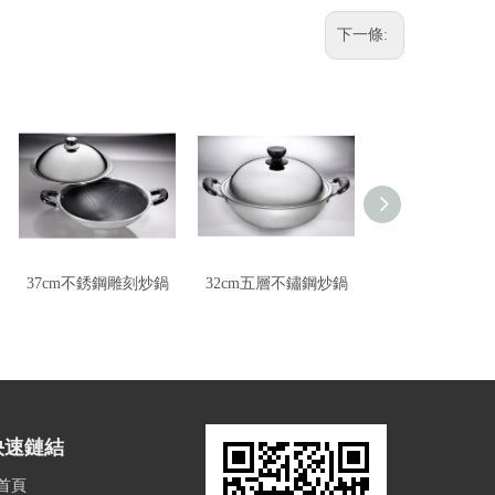
下一條:
37cm不銹鋼雕刻炒鍋
32cm五層不鏽鋼炒鍋
39cm陶瓷不沾
快速鏈結
首頁