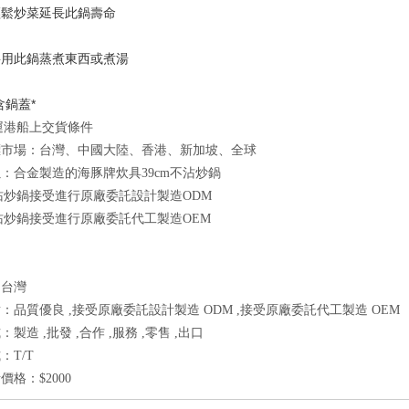
輕鬆炒菜延長此鍋壽命
要用此鍋蒸煮東西或煮湯
含鍋蓋*
起運港船上交貨條件
標市場：台灣、中國大陸、香港、新加坡、全球
良
：合金製造的海豚牌炊具39cm不沾炒鍋
不沾炒鍋接受進行原廠委託設計製造ODM
不沾炒鍋接受進行原廠委託代工製造OEM
：台灣
：品質優良 ,接受原廠委託設計製造 ODM ,接受原廠委託代工製造 OEM
製造 ,批發 ,合作 ,服務 ,零售 ,出口
：T/T
價格：$2000