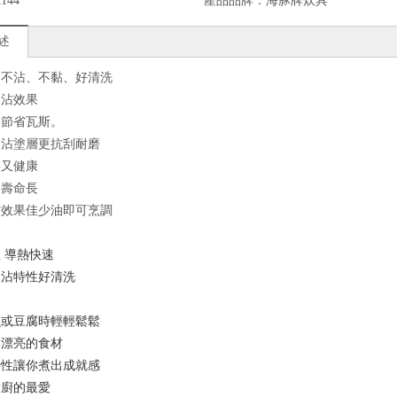
144
產品品牌：
海豚牌炊具
述
內不沾、不黏、好清洗
不沾效果
速節省瓦斯。
不沾塗層更抗刮耐磨
毒又健康
用壽命長
沾效果佳少油即可烹調
 導熱快速
不沾特性好清洗
魚或豆腐時輕輕鬆鬆
出漂亮的食材
特性讓你煮出成就感
大廚的最愛