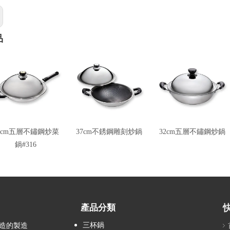
品
0cm五層不鏽鋼炒菜
37cm不銹鋼雕刻炒鍋
32cm五層不鏽鋼炒鍋
鍋#316
產品分類
三杯鍋
造的製造