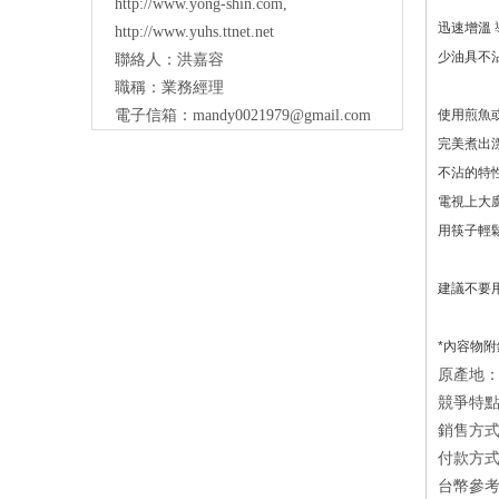
http://www.yong-shin.com
,
迅速增溫 
http://www.yuhs.ttnet.net
少油具不
聯絡人：洪嘉容
職稱：業務經理
電子信箱：
mandy0021979@gmail.com
使用煎魚
完美煮出
不沾的特
電視上大
用筷子輕
建議不要
*內容物附
原產地：
競爭特
銷售方式：
付款方式
台幣參考