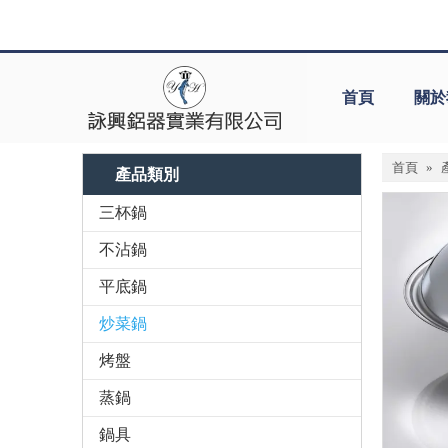
首頁
關於
首頁
»
產品類別
三杯鍋
不沾鍋
平底鍋
炒菜鍋
烤盤
蒸鍋
鍋具