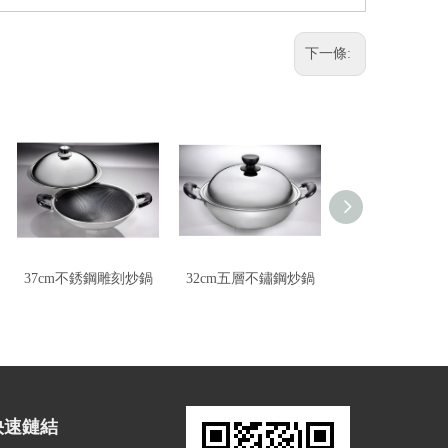
下一條:
37cm不銹鋼雕刻炒鍋
32cm五層不鏽鋼炒鍋
39cm陶瓷不沾
快速鏈結