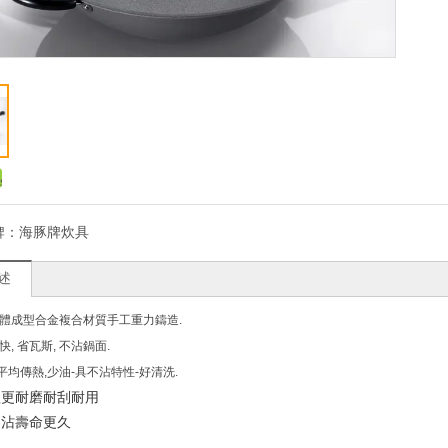
牌：
海豚牌炊具
述
體成型合金複合材質手工重力鑄造.
快, 省瓦斯, 不沾鍋面.
平均傳熱,少油-具不沾特性-好清洗.
理更耐磨耐刮耐用
不沾壽命更久