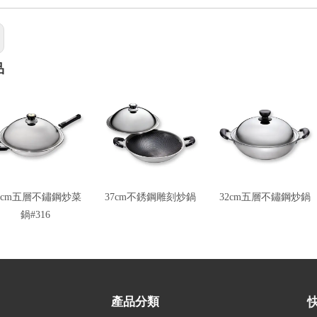
品
0cm五層不鏽鋼炒菜
37cm不銹鋼雕刻炒鍋
32cm五層不鏽鋼炒鍋
鍋#316
產品分類