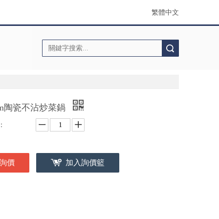
繁體中文
搜索
cm陶瓷不沾炒菜鍋
：
詢價
加入詢價籃