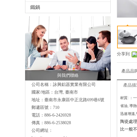
鐵鍋
分享到:
產品品
與我們聯絡
公司名稱：詠興鋁器實業有限公司
產品描
國家/地區：台灣, 臺南市
材質:
：一
地址：
臺南市永康區中正北路699巷6號
省油, 導熱
郵遞區號：710
迅速增溫,
電話：886-6-2426928
陶瓷處
傳真：886-6-2538028
比一般
公司網址：