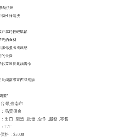
導熱快速
沾特性好清洗
或豆腐時輕輕鬆鬆
漂亮的食材
性讓你煮出成就感
廚的最愛
鬆炒菜延長此鍋壽命
用此鍋蒸煮東西或煮湯
鍋蓋*
台灣,臺南市
點：品質優良
出口 ,製造 ,批發 ,合作 ,服務 ,零售
：T/T
價格：$2000